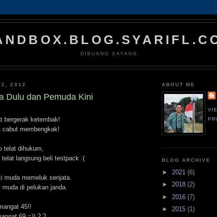
ANDBOX.BLOG.SYARIFL.C
DIBUANG SAYANG
 2, 2012
ABOUT ME
 Dulu dan Pemuda Kini
VI
t bergerak ketembak!
PR
at cabut membengkak!
 telat dihukum,
telat langsung beli testpack :(
BLOG ARCHIVE
►
2021
(6)
i muda memeluk senjata.
►
2018
(2)
 muda di pelukan janda.
►
2016
(7)
angat 45!!
►
2015
(1)
angat 69 =)) ? ?