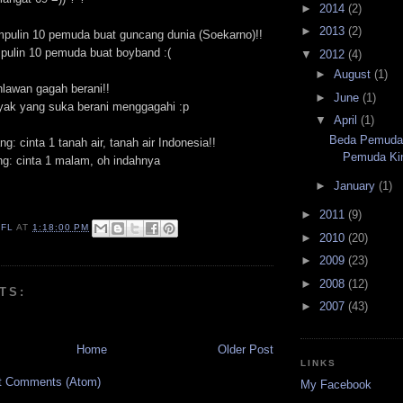
►
2014
(2)
►
2013
(2)
pulin 10 pemuda buat guncang dunia (Soekarno)!!
pulin 10 pemuda buat boyband :(
▼
2012
(4)
►
August
(1)
lawan gagah berani!!
►
June
(1)
yak yang suka berani menggagahi :p
▼
April
(1)
Beda Pemuda
: cinta 1 tanah air, tanah air Indonesia!!
Pemuda Ki
g: cinta 1 malam, oh indahnya
►
January
(1)
►
2011
(9)
IFL
AT
1:18:00 PM
►
2010
(20)
►
2009
(23)
►
2008
(12)
TS:
►
2007
(43)
Home
Older Post
LINKS
t Comments (Atom)
My Facebook