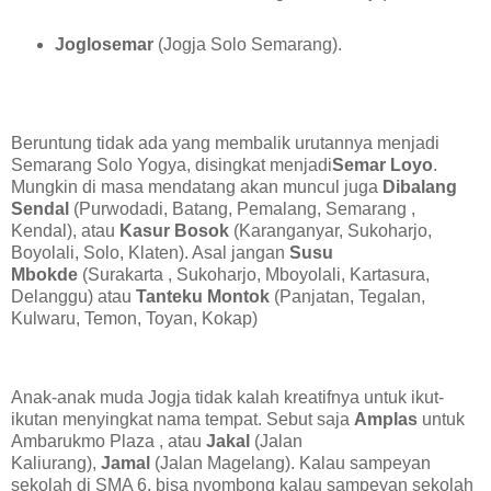
Joglosemar
(Jogja Solo Semarang).
Beruntung tidak ada yang membalik urutannya menjadi
Semarang Solo Yogya, disingkat menjadi
Semar Loyo
.
Mungkin di masa mendatang akan muncul juga
Dibalang
Sendal
(Purwodadi, Batang, Pemalang, Semarang ,
Kendal), atau
Kasur Bosok
(Karanganyar, Sukoharjo,
Boyolali, Solo, Klaten). Asal jangan
Susu
Mbokde
(Surakarta , Sukoharjo, Mboyolali, Kartasura,
Delanggu) atau
Tanteku Montok
(Panjatan, Tegalan,
Kulwaru, Temon, Toyan, Kokap)
Anak-anak muda Jogja tidak kalah kreatifnya untuk ikut-
ikutan menyingkat nama tempat. Sebut saja
Amplas
untuk
Ambarukmo Plaza , atau
Jakal
(Jalan
Kaliurang),
Jamal
(Jalan Magelang). Kalau sampeyan
sekolah di SMA 6, bisa nyombong kalau sampeyan sekolah