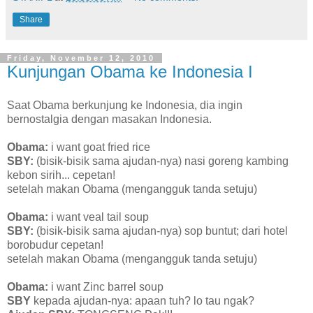
Share
Friday, November 12, 2010
Kunjungan Obama ke Indonesia I
Saat Obama berkunjung ke Indonesia, dia ingin
bernostalgia dengan masakan Indonesia.
Obama:
i want goat fried rice
SBY:
(bisik-bisik sama ajudan-nya) nasi goreng kambing
kebon sirih... cepetan!
setelah makan Obama (mengangguk tanda setuju)
Obama:
i want veal tail soup
SBY:
(bisik-bisik sama ajudan-nya) sop buntut; dari hotel
borobudur cepetan!
setelah makan Obama (mengangguk tanda setuju)
Obama:
i want Zinc barrel soup
SBY
kepada ajudan-nya: apaan tuh? lo tau ngak?