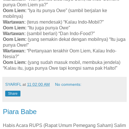
punya Oom Liem ya?”
Oom Liem:
“Iya itu punya Owe” (sambil berjalan ke
mobilnya)
Wartawan:
(terus mendesak) “Kalau Indo-Mobil?”
Oom Liem:
“Itu juga punya Owe”
Wartawan:
(sambil berlari) “Dan Indo-Food?”
Oom Liem:
(yang semakin dekat dengan mobilnya) “Itu juga
punya Owe!”
Wartawan:
“Pertanyaan terakhir Oom Liem, Kalau Indo-
Nesia?”
Oom Liem:
(yang sudah masuk mobil, membuka jendela)
“Kalau itu, juga punya Owe tapi kongsi sama pak Halto!”
SYARIFL
at
11:02:00 AM
No comments:
Share
Piara Babe
Habis Acara RUPS (Rapat Umum Pemegang Saham) Salim