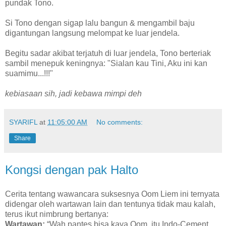
pundak Tono.
Si Tono dengan sigap lalu bangun & mengambil baju
digantungan langsung melompat ke luar jendela.
Begitu sadar akibat terjatuh di luar jendela, Tono berteriak
sambil menepuk keningnya: "Sialan kau Tini, Aku ini kan
suamimu...!!!"
kebiasaan sih, jadi kebawa mimpi deh
SYARIFL
at
11:05:00 AM
No comments:
Share
Kongsi dengan pak Halto
Cerita tentang wawancara suksesnya Oom Liem ini ternyata
didengar oleh wartawan lain dan tentunya tidak mau kalah,
terus ikut nimbrung bertanya:
Wartawan:
“Wah pantes bisa kaya Oom, itu Indo-Cement