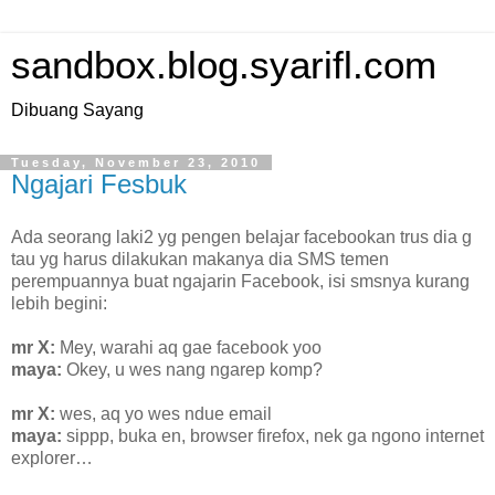
sandbox.blog.syarifl.com
Dibuang Sayang
Tuesday, November 23, 2010
Ngajari Fesbuk
Ada seorang laki2 yg pengen belajar facebookan trus dia g
tau yg harus dilakukan makanya dia SMS temen
perempuannya buat ngajarin Facebook, isi smsnya kurang
lebih begini:
mr X:
Mey, warahi aq gae facebook yoo
maya:
Okey, u wes nang ngarep komp?
mr X:
wes, aq yo wes ndue email
maya:
sippp, buka en, browser firefox, nek ga ngono internet
explorer…