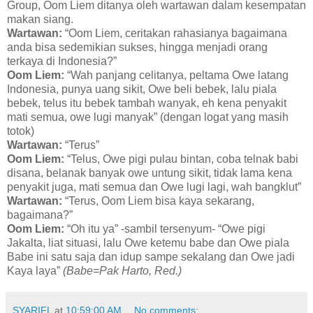
Group, Oom Liem ditanya oleh wartawan dalam kesempatan
makan siang.
Wartawan:
“Oom Liem, ceritakan rahasianya bagaimana
anda bisa sedemikian sukses, hingga menjadi orang
terkaya di Indonesia?”
Oom Liem:
“Wah panjang celitanya, peltama Owe latang
Indonesia, punya uang sikit, Owe beli bebek, lalu piala
bebek, telus itu bebek tambah wanyak, eh kena penyakit
mati semua, owe lugi manyak” (dengan logat yang masih
totok)
Wartawan:
“Terus”
Oom Liem:
“Telus, Owe pigi pulau bintan, coba telnak babi
disana, belanak banyak owe untung sikit, tidak lama kena
penyakit juga, mati semua dan Owe lugi lagi, wah bangklut”
Wartawan:
“Terus, Oom Liem bisa kaya sekarang,
bagaimana?”
Oom Liem:
“Oh itu ya” -sambil tersenyum- “Owe pigi
Jakalta, liat situasi, lalu Owe ketemu babe dan Owe piala
Babe ini satu saja dan idup sampe sekalang dan Owe jadi
Kaya laya”
(Babe=Pak Harto, Red.)
SYARIFL
at
10:59:00 AM
No comments: