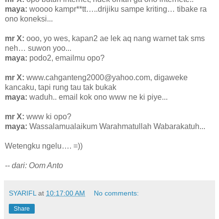
maya:
woooo kampr**tt…..drijiku sampe kriting… tibake ra
ono koneksi...
mr X:
ooo, yo wes, kapan2 ae lek aq nang warnet tak sms
neh… suwon yoo...
maya:
podo2, emailmu opo?
mr X:
www.cahganteng2000@yahoo.com, digaweke
kancaku, tapi rung tau tak bukak
maya:
waduh.. email kok ono www ne ki piye...
mr X:
www ki opo?
maya:
Wassalamualaikum Warahmatullah Wabarakatuh...
Wetengku ngelu…. =))
-- dari: Oom Anto
SYARIFL
at
10:17:00 AM
No comments:
Share