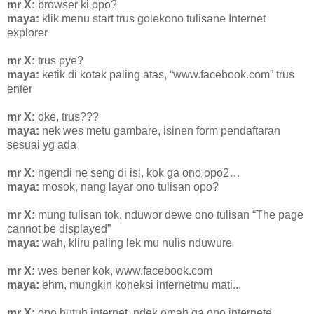
mr X:
browser ki opo?
maya:
klik menu start trus golekono tulisane Internet
explorer
mr X:
trus pye?
maya:
ketik di kotak paling atas, “www.facebook.com” trus
enter
mr X:
oke, trus???
maya:
nek wes metu gambare, isinen form pendaftaran
sesuai yg ada
mr X:
ngendi ne seng di isi, kok ga ono opo2…
maya:
mosok, nang layar ono tulisan opo?
mr X:
mung tulisan tok, nduwor dewe ono tulisan “The page
cannot be displayed”
maya:
wah, kliru paling lek mu nulis nduwure
mr X:
wes bener kok, www.facebook.com
maya:
ehm, mungkin koneksi internetmu mati...
mr X:
opo butuh internet, ndek omah ga ono internete..