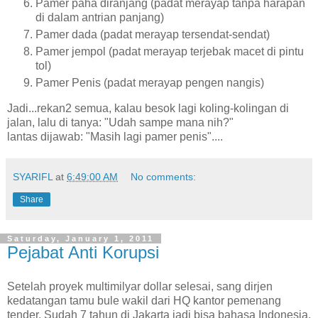
Pamer paha diranjang (padat merayap tanpa harapan
di dalam antrian panjang)
Pamer dada (padat merayap tersendat-sendat)
Pamer jempol (padat merayap terjebak macet di pintu
tol)
Pamer Penis (padat merayap pengen nangis)
Jadi...rekan2 semua, kalau besok lagi koling-kolingan di
jalan, lalu di tanya: "Udah sampe mana nih?"
lantas dijawab: "Masih lagi pamer penis"....
SYARIFL
at
6:49:00 AM
No comments:
Share
Saturday, January 1, 2011
Pejabat Anti Korupsi
Setelah proyek multimilyar dollar selesai, sang dirjen
kedatangan tamu bule wakil dari HQ kantor pemenang
tender. Sudah 7 tahun di Jakarta jadi bisa bahasa Indonesia.