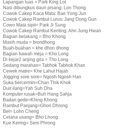
Lapangan luas = Park King Lot
Nasi dibungkus daun pisang: Lon Thong
Cowok Cakep Kaca Mata: Bae Yong Jun
Cowok Cakep Rambut Lurus: Jang Dong Gun
Cowo Mata sipit= Park Ji Sung
Cowok Cakep Rambut Keriting: Ahn Jung Hwan
Bagian belakang = Bho Khong
Masih muda = brondhong
Buah-buahan = khe dhon dhong
Bagian bawah meja = Kho Long
Di kejar2 anjing gila = Tho Long
Sedang marahan= Tabhok Tabhok Khan
Cewek matre= Khe Lahut Hajah
Jogging sore sore= Ngosh Ngosh Han
Suka bercermin=Chan Thik Khok
Duit ilang=Yah Suh Dha
Komputer rusak=Buh Hang Sahja
Badan gede=Khing Khong
Rambut Panjang=Ghon Dhrong
Bel= Lohn Cheng
Celana usang= Bho Lhong
Kue Kering= Sem Phrong