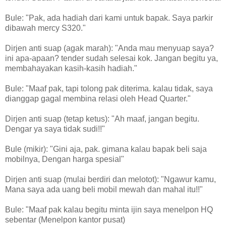
Bule: "Pak, ada hadiah dari kami untuk bapak. Saya parkir
dibawah mercy S320."
Dirjen anti suap (agak marah): "Anda mau menyuap saya?
ini apa-apaan? tender sudah selesai kok. Jangan begitu ya,
membahayakan kasih-kasih hadiah."
Bule: "Maaf pak, tapi tolong pak diterima. kalau tidak, saya
dianggap gagal membina relasi oleh Head Quarter."
Dirjen anti suap (tetap ketus): "Ah maaf, jangan begitu.
Dengar ya saya tidak sudi!!"
Bule (mikir): "Gini aja, pak. gimana kalau bapak beli saja
mobilnya, Dengan harga spesial"
Dirjen anti suap (mulai berdiri dan melotot): "Ngawur kamu,
Mana saya ada uang beli mobil mewah dan mahal itu!!"
Bule: "Maaf pak kalau begitu minta ijin saya menelpon HQ
sebentar (Menelpon kantor pusat)