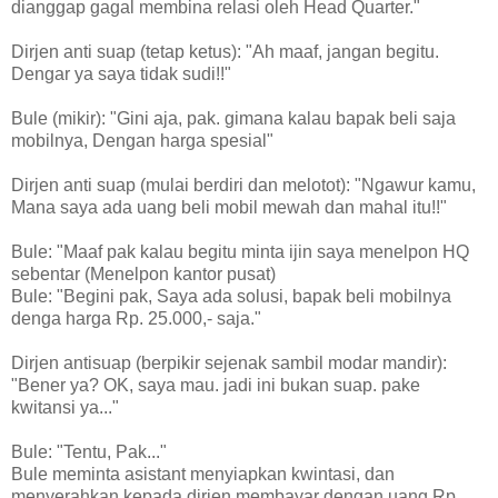
dianggap gagal membina relasi oleh Head Quarter."
Dirjen anti suap (tetap ketus): "Ah maaf, jangan begitu.
Dengar ya saya tidak sudi!!"
Bule (mikir): "Gini aja, pak. gimana kalau bapak beli saja
mobilnya, Dengan harga spesial"
Dirjen anti suap (mulai berdiri dan melotot): "Ngawur kamu,
Mana saya ada uang beli mobil mewah dan mahal itu!!"
Bule: "Maaf pak kalau begitu minta ijin saya menelpon HQ
sebentar (Menelpon kantor pusat)
Bule: "Begini pak, Saya ada solusi, bapak beli mobilnya
denga harga Rp. 25.000,- saja."
Dirjen antisuap (berpikir sejenak sambil modar mandir):
"Bener ya? OK, saya mau. jadi ini bukan suap. pake
kwitansi ya..."
Bule: "Tentu, Pak..."
Bule meminta asistant menyiapkan kwintasi, dan
menyerahkan kepada dirjen membayar dengan uang Rp.