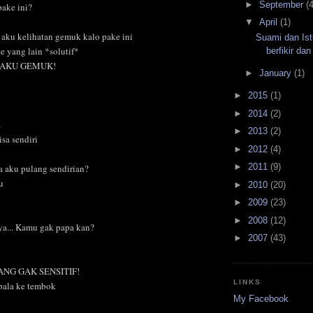
►
September
(4
pake ini?
▼
April
(1)
a aku kelihatan gemuk kalo pake ini
Suami dan Ist
e yang lain *solutif*
berfikir da
... AKU GEMUK!
►
January
(1)
►
2015
(1)
►
2014
(2)
a
►
2013
(2)
isa sendiri
►
2012
(4)
►
2011
(9)
ega aku pulang sendirian?
u
►
2010
(20)
►
2009
(23)
►
2008
(12)
ya... Kamu gak papa kan?
►
2007
(43)
ANG GAK SENSITIF!
LINKS
pala ke tembok
My Facebook