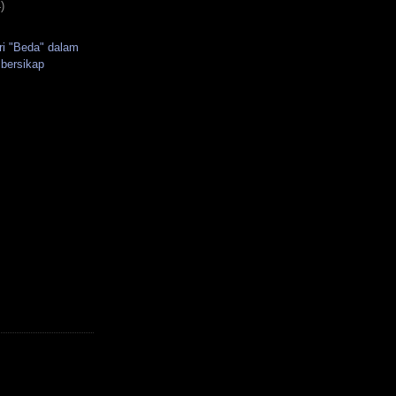
)
ri "Beda" dalam
n bersikap