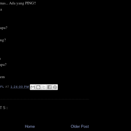
r mas... Ada yang PING!!
da
 apa?
ing?
s
apa?
sem
IFL
AT
1:24:00 PM
TS:
Home
Older Post