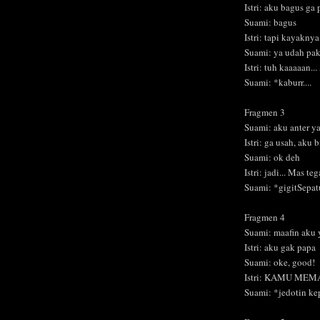
Istri: aku bagus ga 
Suami: bagus
Istri: tapi kayakny
Suami: ya udah pak
Istri: tuh kaaaaan
Suami: *kaburr....
Fragmen 3
Suami: aku anter y
Istri: ga usah, aku b
Suami: ok deh
Istri: jadi... Mas t
Suami: *gigitSepat
Fragmen 4
Suami: maafin aku 
Istri: aku gak papa
Suami: oke, good!
Istri: KAMU MEM
Suami: *jedotin ke