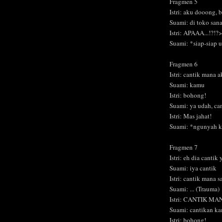
Fragmen 5
Istri: aku dooong, 
Suami: di toko sana
Istri: APAAA...!?!?
Suami: *siap-siap 
Fragmen 6
Istri: cantik mana 
Suami: kamu
Istri: bohong!
Suami: ya udah, can
Istri: Mas jahat!
Suami: *ngunyah k
Fragmen 7
Istri: eh dia cantik
Suami: iya cantik
Istri: cantik mana 
Suami: ... (Trauma)
Istri: CANTIK MAN
Suami: cantikan ka
Istri: bohong!