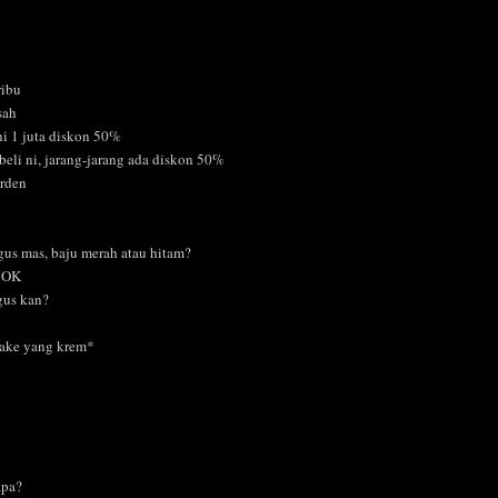
ribu
sah
ni 1 juta diskon 50%
ibeli ni, jarang-jarang ada diskon 50%
rden
gus mas, baju merah atau hitam?
h OK
agus kan?
ake yang krem*
apa?