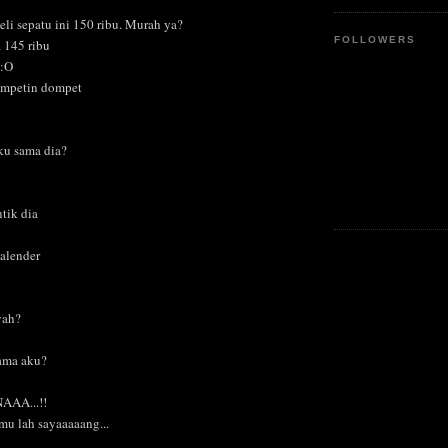
beli sepatu ini 150 ribu. Murah ya?
FOLLOWERS
 145 ribu
>:O
umpetin dompet
aku sama dia?
tik dia
alender
 yah?
sama aku?
AAA...!!
mu lah sayaaaaang...