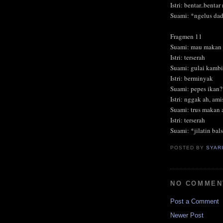
Istri: bentar..benta
Suami: *ngelus da
Fragmen 11
Suami: mau makan
Istri: terserah
Suami: gulai kamb
Istri: berminyak
Suami: pepes ikan?
Istri: nggak ah, ami
Suami: trus makan 
Istri: terserah
Suami: *jilatin bal
POSTED BY
SYAR
NO COMMEN
Post a Comment
Newer Post