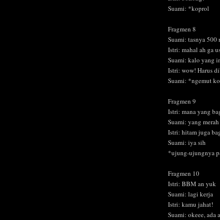
Suami: *koprol
Fragmen 8
Suami: tasnya 500 
Istri: mahal ah ga u
Suami: kalo yang i
Istri: wow! Harus d
Suami: *ngemut ko
Fragmen 9
Istri: mana yang ba
Suami: yang mera
Istri: hitam juga b
Suami: iya sih
*ujung-ujungnya p
Fragmen 10
Istri: BBM an yuk
Suami: lagi kerja
Istri: kamu jahat!
Suami: okeee, ada 