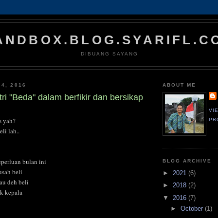
ANDBOX.BLOG.SYARIFL.C
DIBUANG SAYANG
 4, 2016
ABOUT ME
ri "Beda" dalam berfikir dan bersikap
VI
s yah?
PR
li lah..
eperluan bulan ini
BLOG ARCHIVE
usah beli
►
2021
(6)
mau deh beli
►
2018
(2)
k kepala
▼
2016
(7)
►
October
(1)