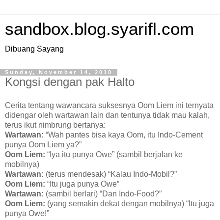
sandbox.blog.syarifl.com
Dibuang Sayang
Sunday, November 14, 2010
Kongsi dengan pak Halto
Cerita tentang wawancara suksesnya Oom Liem ini ternyata
didengar oleh wartawan lain dan tentunya tidak mau kalah,
terus ikut nimbrung bertanya:
Wartawan:
“Wah pantes bisa kaya Oom, itu Indo-Cement
punya Oom Liem ya?”
Oom Liem:
“Iya itu punya Owe” (sambil berjalan ke
mobilnya)
Wartawan:
(terus mendesak) “Kalau Indo-Mobil?”
Oom Liem:
“Itu juga punya Owe”
Wartawan:
(sambil berlari) “Dan Indo-Food?”
Oom Liem:
(yang semakin dekat dengan mobilnya) “Itu juga
punya Owe!”