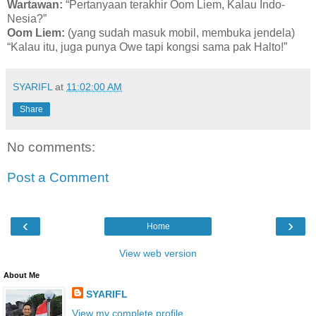
Wartawan:
“Pertanyaan terakhir Oom Liem, Kalau Indo-
Nesia?”
Oom Liem:
(yang sudah masuk mobil, membuka jendela)
“Kalau itu, juga punya Owe tapi kongsi sama pak Halto!”
SYARIFL
at
11:02:00 AM
Share
No comments:
Post a Comment
‹
›
Home
View web version
About Me
SYARIFL
View my complete profile