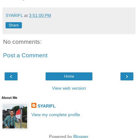
SYARIFL
at
3:51:00 PM
Share
No comments:
Post a Comment
‹
›
Home
View web version
About Me
SYARIFL
View my complete profile
Powered by
Blogger
.