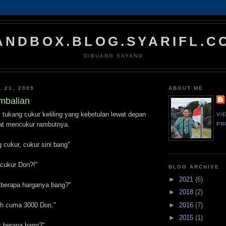
ANDBOX.BLOG.SYARIFL.C
DIBUANG SAYANG
 21, 2009
ABOUT ME
mbalian
 tukang cukur keliling yang kebetulan lewat depan
VI
iat mencukur rambutnya.
PR
 cukur, cukur sini bang"
 cukur Don?!"
BLOG ARCHIVE
►
2021
(6)
 berapa harganya bang?"
►
2018
(2)
►
2016
(7)
ah cuma 3000 Don."
►
2015
(1)
k berapa bang?"