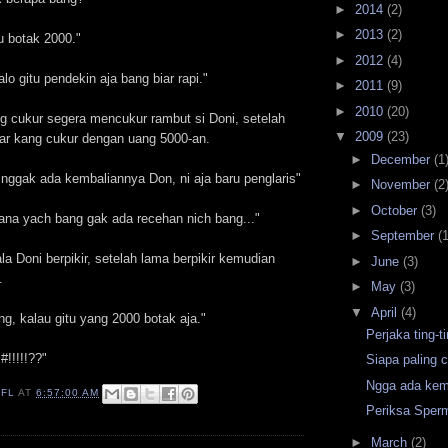
►
2014
(2)
►
2013
(2)
u botak 2000."
►
2012
(4)
lo gitu pendekin aja bang biar rapi."
►
2011
(9)
►
2010
(20)
g cukur segera mencukur rambut si Doni, setelah
▼
2009
(23)
ar kang cukur dengan uang 5000-an.
►
December
(1
nggak ada kembaliannya Don, ni aja baru penglaris"
►
November
(2
►
October
(3)
na yach bang gak ada recehan nich bang..."
►
September
(1
a Doni berpikir, setelah lama berpikir kemudian
►
June
(3)
.
►
May
(3)
▼
April
(4)
g, kalau gitu yang 2000 botak aja."
Perjaka ting-t
!!!!!??"
Siapa paling 
Ngga ada kem
IFL
AT
6:57:00 AM
Periksa Sper
►
March
(2)