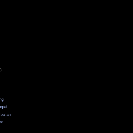
)
)
)
ing
cepat
balian
ma