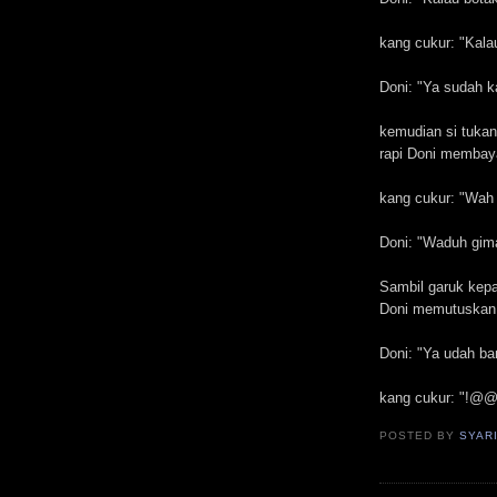
kang cukur: "Kala
Doni: "Ya sudah ka
kemudian si tukan
rapi Doni membay
kang cukur: "Wah 
Doni: "Waduh gima
Sambil garuk kepal
Doni memutuskan
Doni: "Ya udah ban
kang cukur: "!@@#
POSTED BY
SYAR