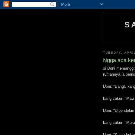
S
TUESDAY, APRIL
Ngga ada ke
si Doni memanggil
rumahnya ia bern
Doni: "Bang!, kang
kang cukur: "Mau
Doni: "Dipendekin
kang cukur: "Mur
Doni: "Kalau bota